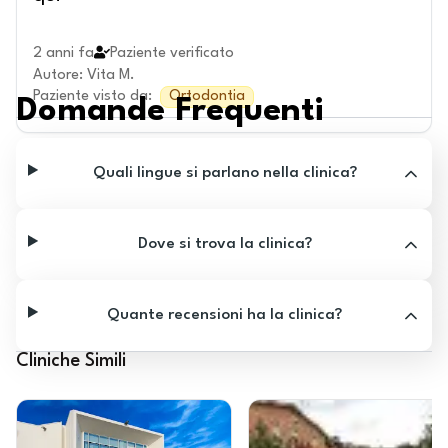
2 anni fa
Paziente verificato
Autore
:
Vita M.
Paziente visto da
:
Ortodontia
Domande Frequenti
Quali lingue si parlano nella clinica?
Dove si trova la clinica?
Quante recensioni ha la clinica?
Cliniche Simili