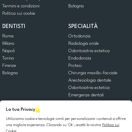
Termini e condizioni
Bologna
Politica sui cookie
DENTISTI
SPECIALITÀ
Roma
Ortodonzia
Milano
Radiologia orale
Napoli
Odontoiatria estetica
Torino
Endodonzia
Firenze
Protesi
Bologna
Chirurgia maxillo-facciale
Anestesiologia dentale
Odontoiatria estetica
Emergenze dentali
Odontoiatria generale
La tua Privacy
Odontoiatria pediatrica
Chirurgia orale
Utilizziamo cookie e tecnologie simili per personalizzare i contenuti e offrire
Implantologia dentale
una migliore esperienza. Cliccando su 'Ok', accetti la nostra
Politica sui
Cookie