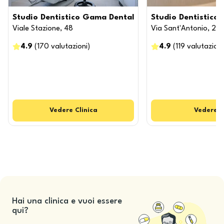
Studio Dentistico Gama Dental
Studio Dentistico 
Viale Stazione, 48
Via Sant'Antonio, 2
4.9
(
170
valutazioni
)
4.9
(
119
valutazioni
Vedere
Clinica
Vedere
C
Hai una clinica e vuoi essere
qui?