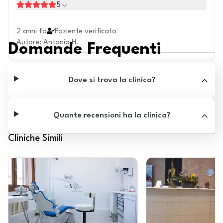
5
2 anni fa
Paziente verificato
Autore
:
Antonio H.
Domande Frequenti
Dove si trova la clinica?
Quante recensioni ha la clinica?
Cliniche Simili