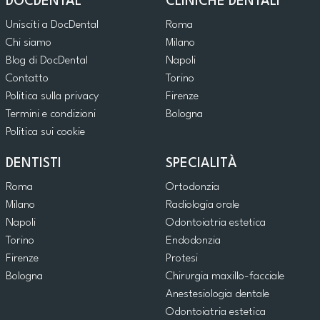
DOCDENTAL
CLINICHE DENTALI
Unisciti a DocDental
Roma
Chi siamo
Milano
Blog di DocDental
Napoli
Contatto
Torino
Politica sulla privacy
Firenze
Termini e condizioni
Bologna
Politica sui cookie
DENTISTI
SPECIALITÀ
Roma
Ortodonzia
Milano
Radiologia orale
Napoli
Odontoiatria estetica
Torino
Endodonzia
Firenze
Protesi
Bologna
Chirurgia maxillo-facciale
Anestesiologia dentale
Odontoiatria estetica