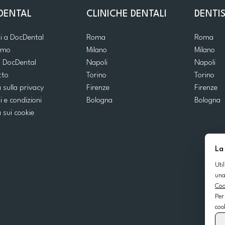
DENTAL
CLINICHE DENTALI
DENTIS
ti a DocDental
Roma
Roma
iamo
Milano
Milano
i DocDental
Napoli
Napoli
tto
Torino
Torino
a sulla privacy
Firenze
Firenze
i e condizioni
Bologna
Bologna
a sui cookie
La
Uti
una
Coo
Per
coo