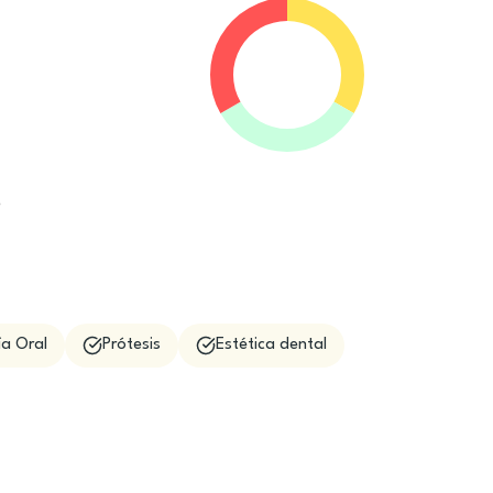
e
ía Oral
Prótesis
Estética dental