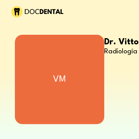
Dr. Vitt
Radiología 
VM