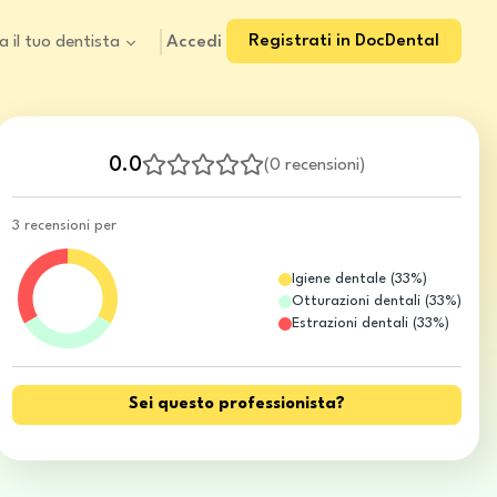
Registrati in DocDental
Accedi
a il tuo dentista
0.0
(
0 recensioni
)
3 recensioni per
Igiene dentale
(
33
%)
Otturazioni dentali
(
33
%)
Estrazioni dentali
(
33
%)
Sei questo professionista?