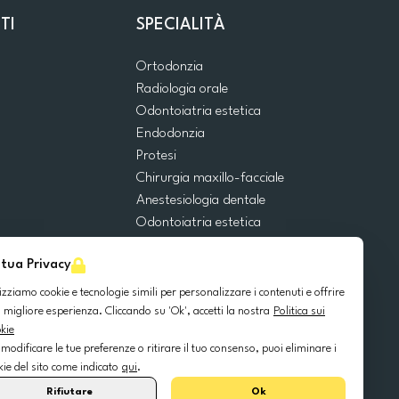
TI
SPECIALITÀ
Ortodonzia
Radiologia orale
Odontoiatria estetica
Endodonzia
Protesi
Chirurgia maxillo-facciale
Anestesiologia dentale
Odontoiatria estetica
Emergenze dentali
 tua Privacy
Odontoiatria generale
Odontoiatria pediatrica
lizziamo cookie e tecnologie simili per personalizzare i contenuti e offrire
Chirurgia orale
 migliore esperienza. Cliccando su 'Ok', accetti la nostra
Politica sui
kie
Implantologia dentale
 modificare le tue preferenze o ritirare il tuo consenso, puoi eliminare i
Parodontologia
kie del sito come indicato
qui
.
Rifiutare
Ok