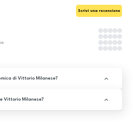
Scrivi una recensione
ica
mica di Vittorio Milanese?
e Vittorio Milanese?