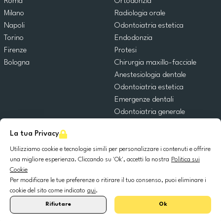
Roma
Ortodonzia
Milano
Radiologia orale
Napoli
Odontoiatria estetica
Torino
Endodonzia
Firenze
Protesi
Bologna
Chirurgia maxillo-facciale
Anestesiologia dentale
Odontoiatria estetica
Emergenze dentali
Odontoiatria generale
Odontoiatria pediatrica
La tua Privacy
Chirurgia orale
Implantologia dentale
Utilizziamo cookie e tecnologie simili per personalizzare i contenuti e offrire
una migliore esperienza. Cliccando su 'Ok', accetti la nostra
Politica sui
Parodontologia
Cookie
Per modificare le tue preferenze o ritirare il tuo consenso, puoi eliminare i
© 2025 DocDental. Tutti i diritti riservati.
cookie del sito come indicato
qui
.
United
Portugal
Italia
France
España
Nederland
Deutschland
Polska
Rifiutare
Ok
Kingdom