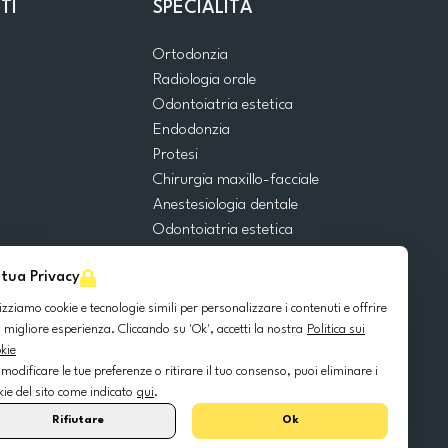
TI
SPECIALITÀ
Ortodonzia
Radiologia orale
Odontoiatria estetica
Endodonzia
Protesi
Chirurgia maxillo-facciale
Anestesiologia dentale
Odontoiatria estetica
Emergenze dentali
 tua Privacy
Odontoiatria generale
Odontoiatria pediatrica
lizziamo cookie e tecnologie simili per personalizzare i contenuti e offrire
Chirurgia orale
 migliore esperienza. Cliccando su 'Ok', accetti la nostra
Politica sui
kie
Implantologia dentale
 modificare le tue preferenze o ritirare il tuo consenso, puoi eliminare i
Parodontologia
kie del sito come indicato
qui
.
Rifiutare
Ok