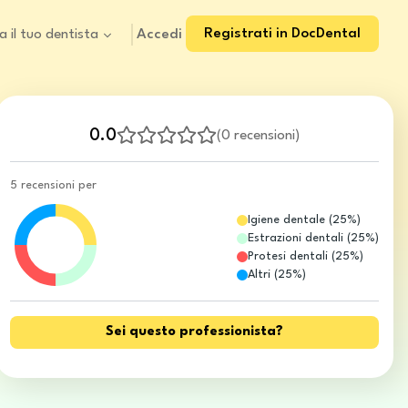
Registrati in DocDental
Accedi
a il tuo dentista
0.0
(
0 recensioni
)
5 recensioni per
Igiene dentale
(
25
%)
Estrazioni dentali
(
25
%)
Protesi dentali
(
25
%)
Altri
(
25
%)
Sei questo professionista?