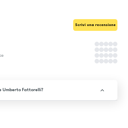
Scrivi una recensione
ica
e Umberto Fattorelli?