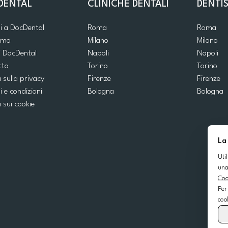
DENTAL
CLINICHE DENTALI
DENTIS
ti a DocDental
Roma
Roma
iamo
Milano
Milano
i DocDental
Napoli
Napoli
tto
Torino
Torino
a sulla privacy
Firenze
Firenze
i e condizioni
Bologna
Bologna
a sui cookie
La
Uti
una
Coo
Per
coo