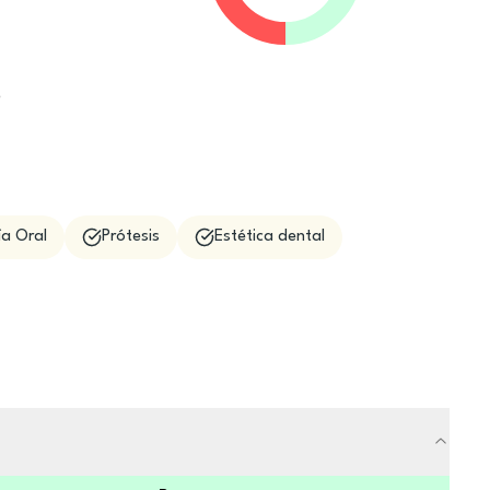
e
ía Oral
Prótesis
Estética dental