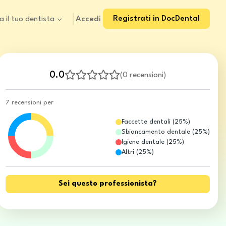
Registrati in DocDental
Accedi
a il tuo dentista
0.0
(
0 recensioni
)
7 recensioni per
Faccette dentali
(
25
%)
Sbiancamento dentale
(
25
%)
Igiene dentale
(
25
%)
Altri
(
25
%)
Sei questo professionista?