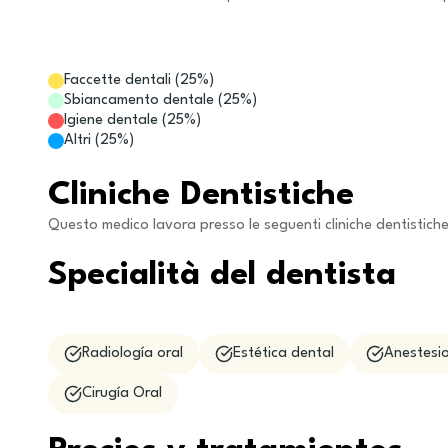
Faccette dentali
(
25
%)
Sbiancamento dentale
(
25
%)
Igiene dentale
(
25
%)
Altri
(
25
%)
Cliniche Dentistiche
Questo medico lavora presso le seguenti cliniche dentistich
Specialità del dentista
Radiología oral
Estética dental
Anestesio
Cirugía Oral