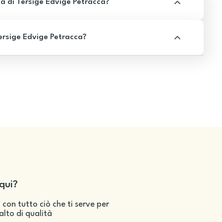
a di Tersige Edvige Petracca?
ersige Edvige Petracca?
qui?
 con tutto ciò che ti serve per
salto di qualità