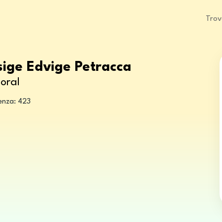
Trov
sige Edvige Petracca
oral
cenza: 423