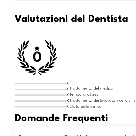
Valutazioni del Dentista
0
0
Trattamento del medico
0
Tempo di attesa
0
Trattamento dei lavoratori della clin
0
Stato della clinica
0
Domande Frequenti