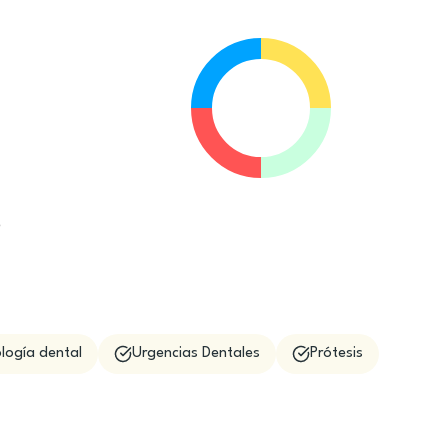
e
logía dental
Urgencias Dentales
Prótesis