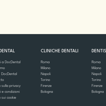
DENTAL
CLINICHE DENTALI
DENTIS
ti a DocDental
Roma
Roma
iamo
Milano
Milano
i DocDental
Napoli
Napoli
tto
Torino
Torino
a sulla privacy
Firenze
Firenze
i e condizioni
Bologna
Bologna
a sui cookie