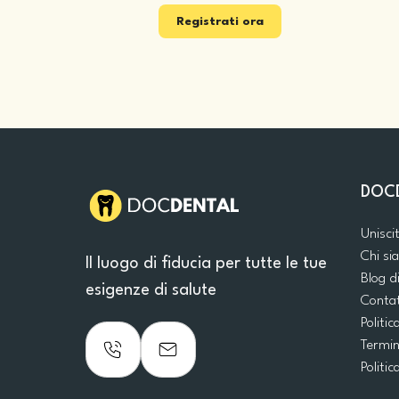
Registrati ora
DOC
Unisci
Chi s
Il luogo di fiducia per tutte le tue
Blog d
esigenze di salute
Conta
Politic
Termin
Politic