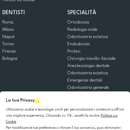
Politica sui cookie
DENTISTI
SPECIALITÀ
Roma
Ortodonzia
Milano
Radiologia orale
Napoli
Odontoiatria estetica
Torino
Endodonzia
Firenze
Protesi
Bologna
Chirurgia maxillo-facciale
Anestesiologia dentale
Odontoiatria estetica
Emergenze dentali
Odontoiatria generale
Odontoiatria pediatrica
La tua Privacy
Chirurgia orale
Implantologia dentale
Utilizziamo cookie e tecnologie simili per personalizzare i contenuti e offrire
una migliore esperienza. Cliccando su 'Ok', accetti la nostra
Politica sui
Parodontologia
Cookie
Per modificare le tue preferenze o ritirare il tuo consenso, puoi eliminare i