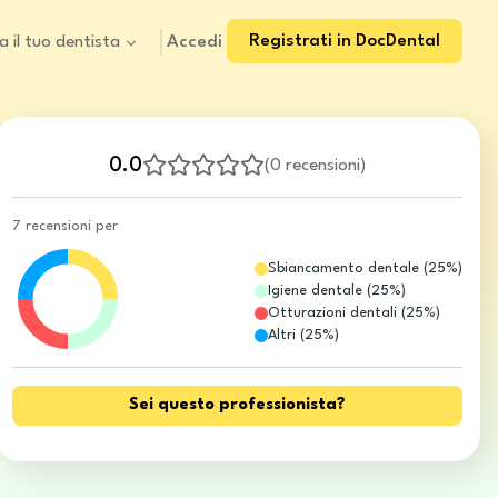
Registrati in DocDental
Accedi
a il tuo dentista
0.0
(
0 recensioni
)
7 recensioni per
Sbiancamento dentale
(
25
%)
Igiene dentale
(
25
%)
Otturazioni dentali
(
25
%)
Altri
(
25
%)
Sei questo professionista?