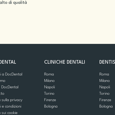
salto di qualità
DENTAL
CLINICHE DENTALI
DENTIS
ti a DocDental
Roma
Roma
iamo
Milano
Milano
i DocDental
Napoli
Napoli
tto
Torino
Torino
a sulla privacy
Firenze
Firenze
i e condizioni
Bologna
Bologna
a sui cookie