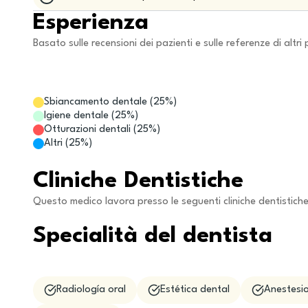
Esperienza
Basato sulle recensioni dei pazienti e sulle referenze di altri 
Sbiancamento dentale
(
25
%)
Igiene dentale
(
25
%)
Otturazioni dentali
(
25
%)
Altri
(
25
%)
Cliniche Dentistiche
Questo medico lavora presso le seguenti cliniche dentistich
Specialità del dentista
Radiología oral
Estética dental
Anestesio