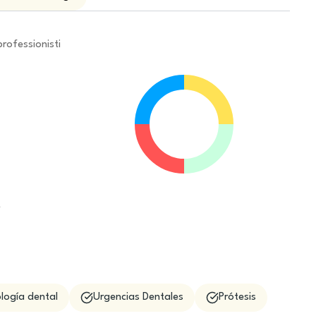
professionisti
e
logía dental
Urgencias Dentales
Prótesis