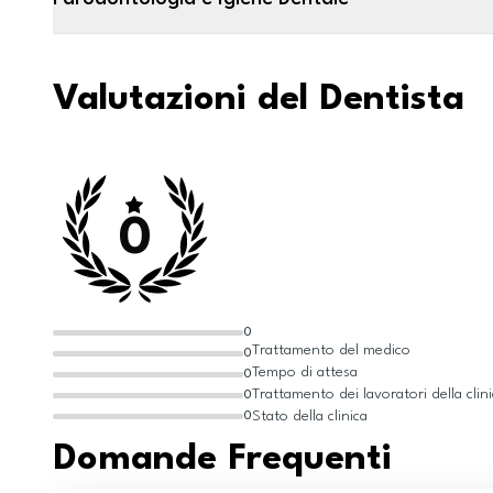
Valutazioni del Dentista
0
0
Trattamento del medico
0
Tempo di attesa
0
Trattamento dei lavoratori della clin
0
Stato della clinica
0
Domande Frequenti