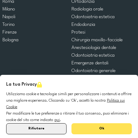
Roma
Ortodonzia
Milano
Radiologia orale
Napoli
Odontoiatria estetica
Torino
Endodonzia
Firenze
Protesi
Bologna
Chirurgia maxillo-facciale
Anestesiologia dentale
Odontoiatria estetica
Emergenze dentali
Odontoiatria generale
Odontoiatria pediatrica
La tua Privacy
Chirurgia orale
Implantologia dentale
Utilizziamo cookie e tecnologie simili per personalizzare i contenuti e offrire
una migliore esperienza. Cliccando su 'Ok', accetti la nostra
Politica sui
Parodontologia
Cookie
Per modificare le tue preferenze o ritirare il tuo consenso, puoi eliminare i
© 2025 DocDental. Tutti i diritti riservati.
cookie del sito come indicato
qui
.
United
Portugal
Italia
France
España
Nederland
Deutschland
Polska
Rifiutare
Ok
Kingdom