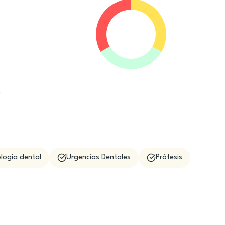
e
logía dental
Urgencias Dentales
Prótesis