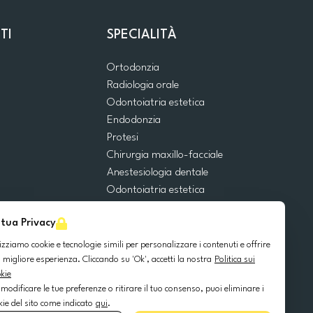
TI
SPECIALITÀ
Ortodonzia
Radiologia orale
Odontoiatria estetica
Endodonzia
Protesi
Chirurgia maxillo-facciale
Anestesiologia dentale
Odontoiatria estetica
Emergenze dentali
 tua Privacy
Odontoiatria generale
Odontoiatria pediatrica
lizziamo cookie e tecnologie simili per personalizzare i contenuti e offrire
Chirurgia orale
 migliore esperienza. Cliccando su 'Ok', accetti la nostra
Politica sui
kie
Implantologia dentale
 modificare le tue preferenze o ritirare il tuo consenso, puoi eliminare i
Parodontologia
kie del sito come indicato
qui
.