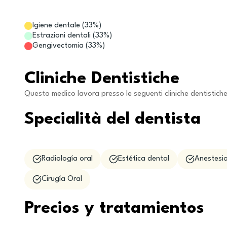
Igiene dentale
(
33
%)
Estrazioni dentali
(
33
%)
Gengivectomia
(
33
%)
Cliniche Dentistiche
Questo medico lavora presso le seguenti cliniche dentistich
Specialità del dentista
Radiología oral
Estética dental
Anestesio
Cirugía Oral
Precios y tratamientos