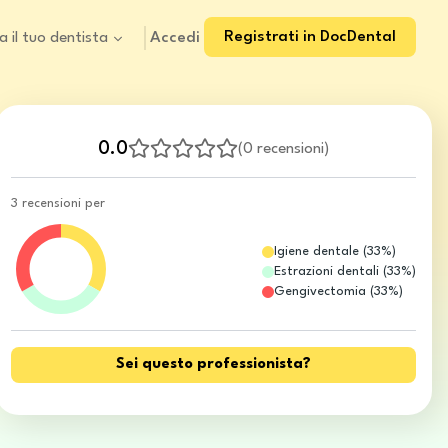
Registrati in DocDental
Accedi
a il tuo dentista
0.0
(
0 recensioni
)
3 recensioni per
Igiene dentale
(
33
%)
Estrazioni dentali
(
33
%)
Gengivectomia
(
33
%)
Sei questo professionista?