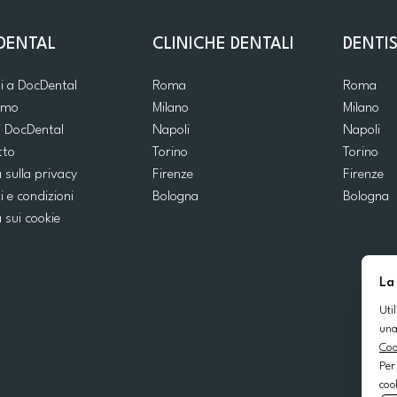
DENTAL
CLINICHE DENTALI
DENTIS
ti a DocDental
Roma
Roma
iamo
Milano
Milano
i DocDental
Napoli
Napoli
tto
Torino
Torino
a sulla privacy
Firenze
Firenze
i e condizioni
Bologna
Bologna
a sui cookie
La
Uti
una
Coo
Per
coo