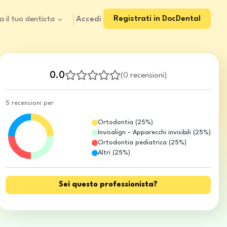
Registrati in DocDental
Accedi
a il tuo dentista
0.0
(
0 recensioni
)
5 recensioni per
Ortodontia
(
25
%)
Invisalign - Apparecchi invisibili
(
25
%)
Ortodontia pediatrica
(
25
%)
Altri
(
25
%)
Sei questo professionista?