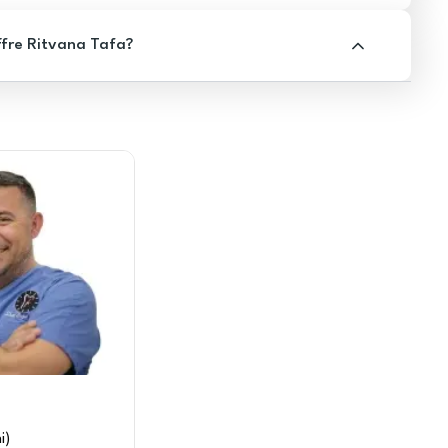
ffre Ritvana Tafa?
i
)