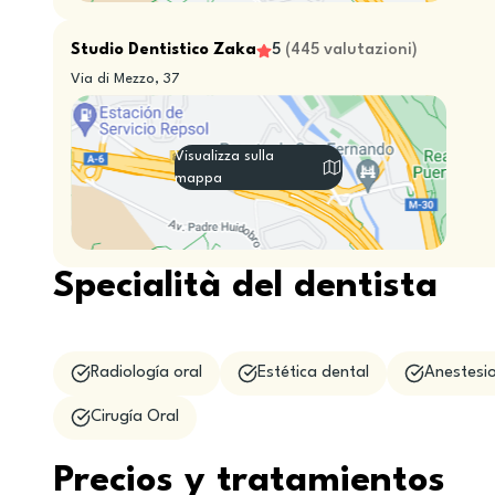
Studio Dentistico Zaka
5
(
445
valutazioni
)
Via di Mezzo, 37
Visualizza sulla
mappa
Specialità del dentista
Radiología oral
Estética dental
Anestesio
Cirugía Oral
Precios y tratamientos