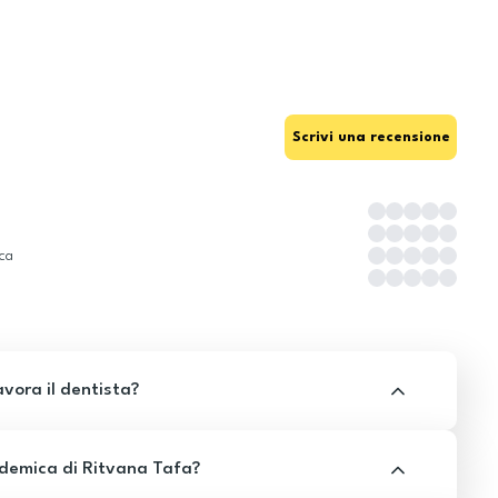
Scrivi una recensione
ica
avora il dentista?
demica di Ritvana Tafa?