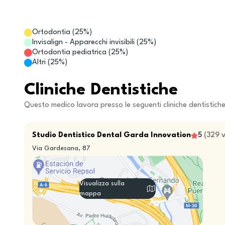
Ortodontia
(
25
%)
Invisalign - Apparecchi invisibili
(
25
%)
Ortodontia pediatrica
(
25
%)
Altri
(
25
%)
Cliniche Dentistiche
Questo medico lavora presso le seguenti cliniche dentistich
Studio Dentistico Dental Garda Innovation
5
(
329
Via Gardesana, 87
Visualizza sulla
mappa