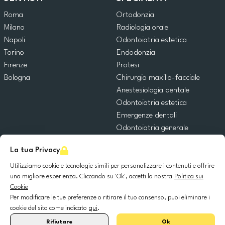
Roma
Ortodonzia
Milano
Radiologia orale
Napoli
Odontoiatria estetica
Torino
Endodonzia
Firenze
Protesi
Bologna
Chirurgia maxillo-facciale
Anestesiologia dentale
Odontoiatria estetica
Emergenze dentali
Odontoiatria generale
Odontoiatria pediatrica
La tua Privacy
Chirurgia orale
Implantologia dentale
Utilizziamo cookie e tecnologie simili per personalizzare i contenuti e offrire
una migliore esperienza. Cliccando su 'Ok', accetti la nostra
Politica sui
Parodontologia
Cookie
Per modificare le tue preferenze o ritirare il tuo consenso, puoi eliminare i
© 2025 DocDental. Tutti i diritti riservati.
cookie del sito come indicato
qui
.
United
Portugal
Italia
France
España
Nederland
Deutschland
Polska
Rifiutare
Ok