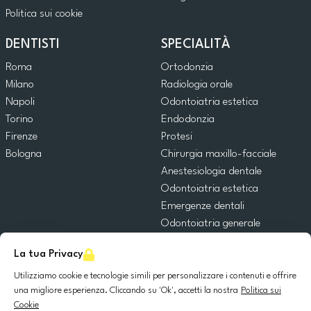
Politica sui cookie
DENTISTI
SPECIALITÀ
Roma
Ortodonzia
Milano
Radiologia orale
Napoli
Odontoiatria estetica
Torino
Endodonzia
Firenze
Protesi
Bologna
Chirurgia maxillo-facciale
Anestesiologia dentale
Odontoiatria estetica
Emergenze dentali
Odontoiatria generale
Odontoiatria pediatrica
La tua Privacy
Chirurgia orale
Implantologia dentale
Utilizziamo cookie e tecnologie simili per personalizzare i contenuti e offrire
una migliore esperienza. Cliccando su 'Ok', accetti la nostra
Politica sui
Parodontologia
Cookie