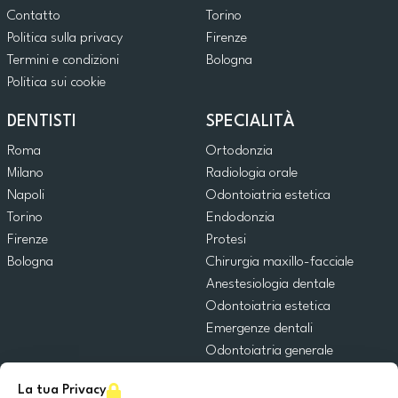
Contatto
Torino
Politica sulla privacy
Firenze
Termini e condizioni
Bologna
Politica sui cookie
DENTISTI
SPECIALITÀ
Roma
Ortodonzia
Milano
Radiologia orale
Napoli
Odontoiatria estetica
Torino
Endodonzia
Firenze
Protesi
Bologna
Chirurgia maxillo-facciale
Anestesiologia dentale
Odontoiatria estetica
Emergenze dentali
Odontoiatria generale
Odontoiatria pediatrica
La tua Privacy
Chirurgia orale