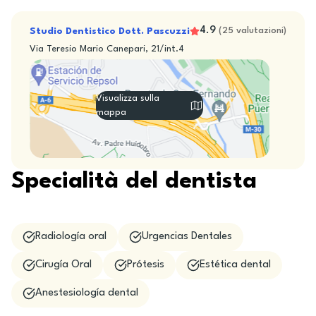
4.9
Studio Dentistico Dott. Pascuzzi
(
25
valutazioni
)
Via Teresio Mario Canepari, 21/int.4
Visualizza sulla
mappa
Specialità del dentista
Radiología oral
Urgencias Dentales
Cirugía Oral
Prótesis
Estética dental
Anestesiología dental