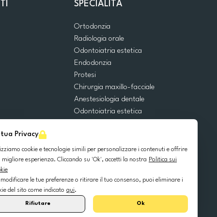
TI
SPECIALITÀ
Ortodonzia
Radiologia orale
Odontoiatria estetica
Endodonzia
Protesi
Chirurgia maxillo-facciale
Anestesiologia dentale
Odontoiatria estetica
Emergenze dentali
 tua Privacy
Odontoiatria generale
Odontoiatria pediatrica
lizziamo cookie e tecnologie simili per personalizzare i contenuti e offrire
Chirurgia orale
 migliore esperienza. Cliccando su 'Ok', accetti la nostra
Politica sui
kie
Implantologia dentale
 modificare le tue preferenze o ritirare il tuo consenso, puoi eliminare i
Parodontologia
kie del sito come indicato
qui
.
Rifiutare
Ok