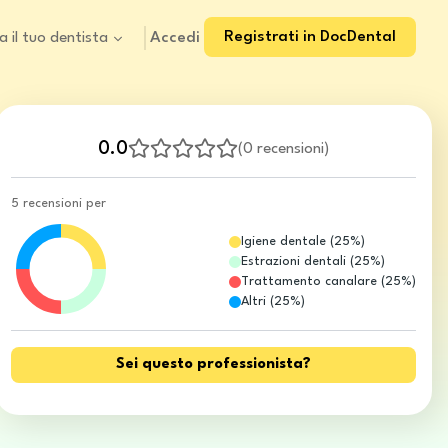
Registrati in DocDental
Accedi
a il tuo dentista
0.0
(
0 recensioni
)
5 recensioni per
Igiene dentale
(
25
%)
Estrazioni dentali
(
25
%)
Trattamento canalare
(
25
%)
Altri
(
25
%)
Sei questo professionista?