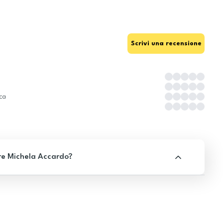
Scrivi una recensione
ica
re Michela Accardo?