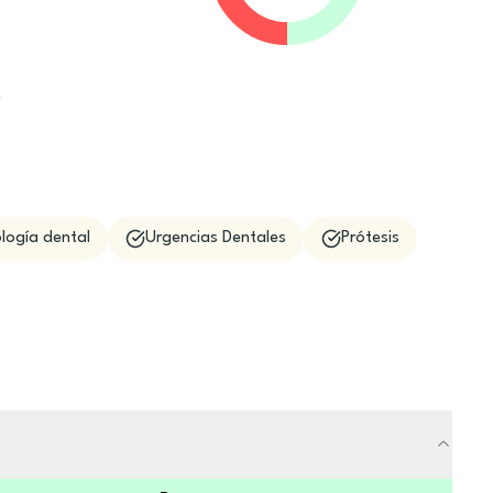
e
logía dental
Urgencias Dentales
Prótesis