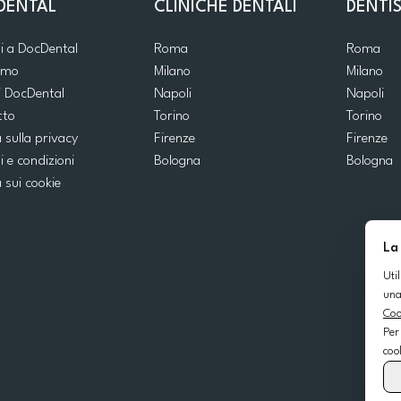
DENTAL
CLINICHE DENTALI
DENTIS
ti a DocDental
Roma
Roma
iamo
Milano
Milano
i DocDental
Napoli
Napoli
tto
Torino
Torino
a sulla privacy
Firenze
Firenze
i e condizioni
Bologna
Bologna
a sui cookie
La
Uti
una
Coo
Per
coo