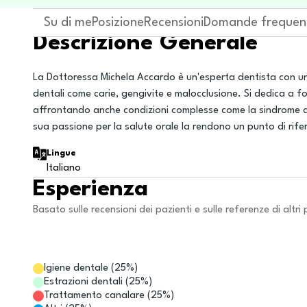
Su di me
Posizione
Recensioni
Domande frequen
Descrizione Generale
La Dottoressa Michela Accardo è un'esperta dentista con 
dentali come carie, gengivite e malocclusione. Si dedica a fo
affrontando anche condizioni complesse come la sindrome del
sua passione per la salute orale la rendono un punto di rife
Lingue
Italiano
Esperienza
Basato sulle recensioni dei pazienti e sulle referenze di altri 
Igiene dentale
(
25
%)
Estrazioni dentali
(
25
%)
Trattamento canalare
(
25
%)