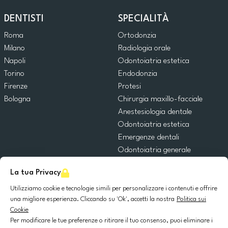
DENTISTI
SPECIALITÀ
Roma
Ortodonzia
Milano
Radiologia orale
Napoli
Odontoiatria estetica
Torino
Endodonzia
Firenze
Protesi
Bologna
Chirurgia maxillo-facciale
Anestesiologia dentale
Odontoiatria estetica
Emergenze dentali
Odontoiatria generale
Odontoiatria pediatrica
La tua Privacy
Chirurgia orale
Implantologia dentale
Utilizziamo cookie e tecnologie simili per personalizzare i contenuti e offrire
una migliore esperienza. Cliccando su 'Ok', accetti la nostra
Politica sui
Parodontologia
Cookie
Per modificare le tue preferenze o ritirare il tuo consenso, puoi eliminare i