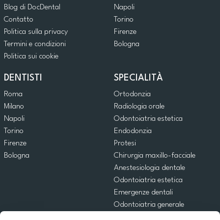
Blog di DocDental
Napoli
Contatto
Torino
Politica sulla privacy
Firenze
Termini e condizioni
Bologna
Politica sui cookie
DENTISTI
SPECIALITÀ
Roma
Ortodonzia
Milano
Radiologia orale
Napoli
Odontoiatria estetica
Torino
Endodonzia
Firenze
Protesi
Bologna
Chirurgia maxillo-facciale
Anestesiologia dentale
Odontoiatria estetica
Emergenze dentali
Odontoiatria generale
Odontoiatria pediatrica