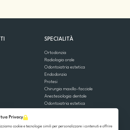
TI
SPECIALITÀ
Ortodonzia
Radiologia orale
Odontoiatria estetica
Endodonzia
Protesi
Chirurgia maxillo-facciale
Anestesiologia dentale
Odontoiatria estetica
Emergenze dentali
 tua Privacy
Odontoiatria generale
Odontoiatria pediatrica
lizziamo cookie e tecnologie simili per personalizzare i contenuti e offrire