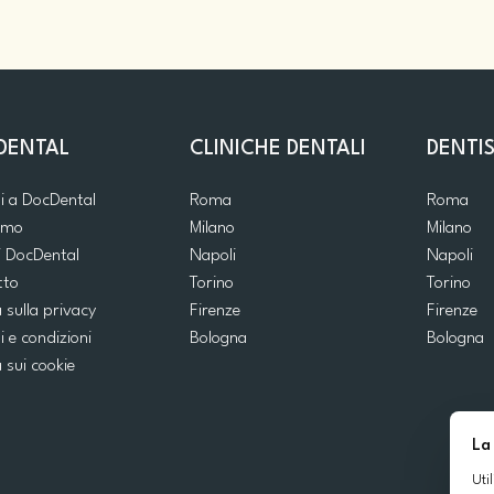
DENTAL
CLINICHE DENTALI
DENTIS
ti a DocDental
Roma
Roma
iamo
Milano
Milano
i DocDental
Napoli
Napoli
tto
Torino
Torino
a sulla privacy
Firenze
Firenze
i e condizioni
Bologna
Bologna
a sui cookie
La
Uti