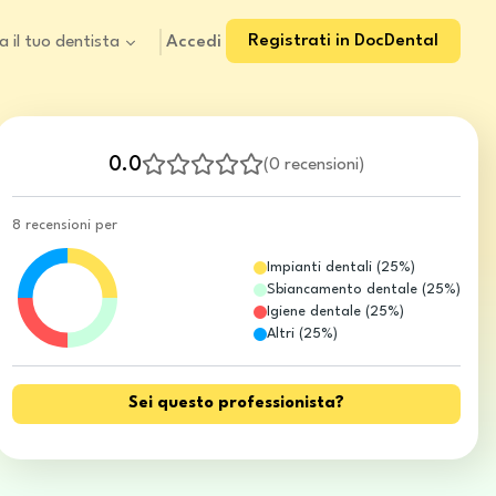
Registrati in DocDental
Accedi
a il tuo dentista
0.0
(
0 recensioni
)
8 recensioni per
Impianti dentali
(
25
%)
Sbiancamento dentale
(
25
%)
Igiene dentale
(
25
%)
Altri
(
25
%)
Sei questo professionista?