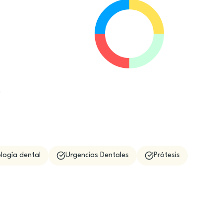
e
logía dental
Urgencias Dentales
Prótesis