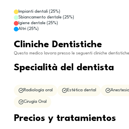
Impianti dentali
(
25
%)
Sbiancamento dentale
(
25
%)
Igiene dentale
(
25
%)
Altri
(
25
%)
Cliniche Dentistiche
Questo medico lavora presso le seguenti cliniche dentistich
Specialità del dentista
Radiología oral
Estética dental
Anestesio
Cirugía Oral
Precios y tratamientos