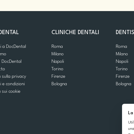
DENTAL
CLINICHE DENTALI
DENTIS
ti a DocDental
Roma
Roma
iamo
Milano
Milano
i DocDental
Napoli
Napoli
tto
Torino
Torino
a sulla privacy
Firenze
Firenze
i e condizioni
Bologna
Bologna
a sui cookie
La
Uti
una