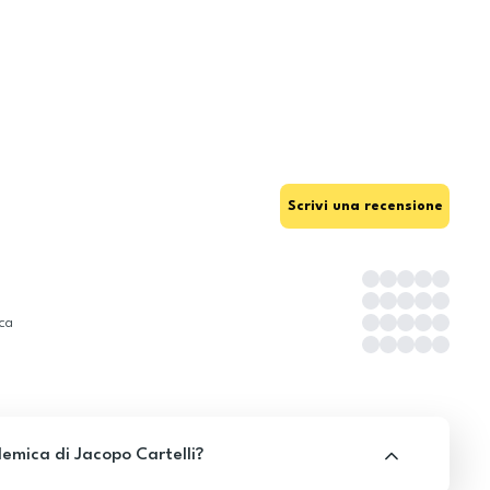
Scrivi una recensione
ica
emica di Jacopo Cartelli?