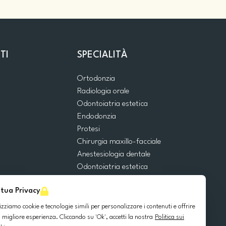
TI
SPECIALITÀ
Ortodonzia
Radiologia orale
Odontoiatria estetica
Endodonzia
Protesi
Chirurgia maxillo-facciale
Anestesiologia dentale
Odontoiatria estetica
Emergenze dentali
 tua Privacy
Odontoiatria generale
Odontoiatria pediatrica
lizziamo cookie e tecnologie simili per personalizzare i contenuti e offrire
Chirurgia orale
 migliore esperienza. Cliccando su 'Ok', accetti la nostra
Politica sui