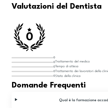
Valutazioni del Dentista
0
0
Trattamento del medico
0
Tempo di attesa
0
Trattamento dei lavoratori della clin
0
Stato della clinica
0
Domande Frequenti
Qual è la formazione accad