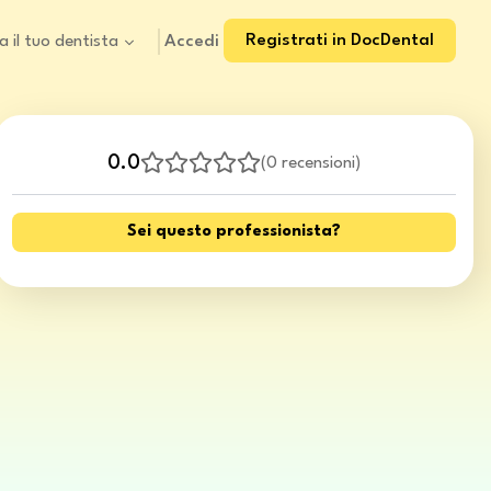
Registrati in DocDental
Accedi
a il tuo dentista
0.0
(
0 recensioni
)
Sei questo professionista?