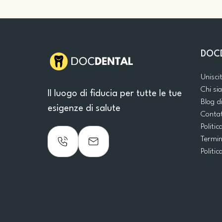
DOC
Unisci
Chi s
Il luogo di fiducia per tutte le tue
Blog d
esigenze di salute
Conta
Politic
Termin
Politic