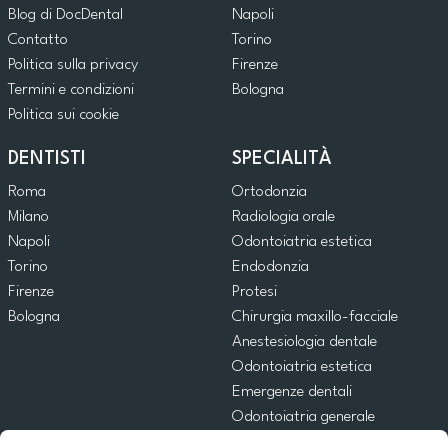
Blog di DocDental
Napoli
Contatto
Torino
Politica sulla privacy
Firenze
Termini e condizioni
Bologna
Politica sui cookie
DENTISTI
SPECIALITÀ
Roma
Ortodonzia
Milano
Radiologia orale
Napoli
Odontoiatria estetica
Torino
Endodonzia
Firenze
Protesi
Bologna
Chirurgia maxillo-facciale
Anestesiologia dentale
Odontoiatria estetica
Emergenze dentali
Odontoiatria generale
Odontoiatria pediatrica