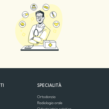
TI
SPECIALITÀ
Ortodonzia
Radiologia orale