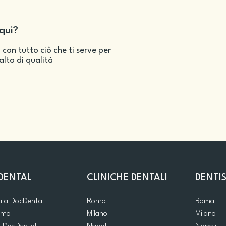
qui?
 con tutto ciò che ti serve per
salto di qualità
DENTAL
CLINICHE DENTALI
DENTIS
ti a DocDental
Roma
Roma
iamo
Milano
Milano