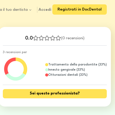
Registrati in DocDental
Accedi
a il tuo dentista
0.0
(
0 recensioni
)
3 recensioni per
Trattamento della parodontite
(
33
%)
Innesto gengivale
(
33
%)
Otturazioni dentali
(
33
%)
Sei questo professionista?