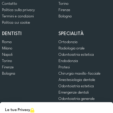
Contatto
Torino
Politica sulla privacy
Firenze
Termini e condizioni
Bologna
Politica sui cookie
DENTISTI
SPECIALITÀ
Roma
Ortodonzia
Milano
Radiologia orale
Napoli
Odontoiatria estetica
Torino
Endodonzia
Firenze
Protesi
Bologna
Chirurgia maxillo-facciale
Anestesiologia dentale
Odontoiatria estetica
Emergenze dentali
Odontoiatria generale
Odontoiatria pediatrica
La tua Privacy
Chirurgia orale