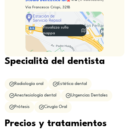
Studio Dentistico IDI
Via Francesco Crispi, 321B
Visualizza sulla
mappa
Specialità del dentista
Radiología oral
Estética dental
Anestesiología dental
Urgencias Dentales
Prótesis
Cirugía Oral
Precios y tratamientos