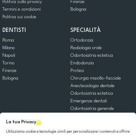
Politica sulla privacy
Firenze
Termini e condizioni
Bologna
Politica sui cookie
DENTISTI
SPECIALITÀ
Roma
Ortodonzia
Milano
Radiologia orale
Napoli
Odontoiatria estetica
Torino
Endodonzia
Firenze
Protesi
Bologna
Chirurgia maxillo-facciale
Anestesiologia dentale
Odontoiatria estetica
Emergenze dentali
Odontoiatria generale
Odontoiatria pediatrica
La tua Privacy
Chirurgia orale
Implantologia dentale
Utilizziamo cookie e tecnologie simili per personalizzare i contenuti e offrire