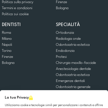
Politica sulla privacy
Firenze
Termini e condizioni
Bologna
Politica sui cookie
DENTISTI
SPECIALITÀ
Roma
Ortodonzia
Milano
Radiologia orale
Napoli
Odontoiatria estetica
Torino
Endodonzia
Firenze
Protesi
Bologna
Chirurgia maxillo-facciale
Anestesiologia dentale
Odontoiatria estetica
Emergenze dentali
Odontoiatria generale
Odontoiatria pediatrica
La tua Privacy
Chirurgia orale
Implantologia dentale
Utilizziamo cookie e tecnologie simili per personalizzare i contenuti e offrire