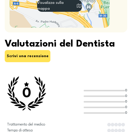
Visualizza sulla
mappa
Valutazioni del Dentista
Scrivi una recensione
0
0
0
0
0
0
Trattamento del medico
Tempo di attesa