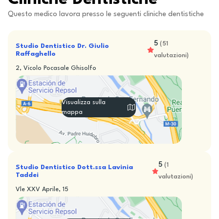
Questo medico lavora presso le seguenti cliniche dentistiche
5
(
51
Studio Dentistico Dr. Giulio
Raffaghello
valutazioni
)
2, Vicolo Pocasale Ghisolfo
Visualizza sulla
mappa
5
(
1
Studio Dentistico Dott.ssa Lavinia
Taddei
valutazioni
)
Vle XXV Aprile, 15