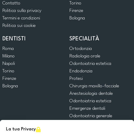
Contatto
Torino
Politica sulla privacy
Firenze
Termini e condizioni
Bologna
Politica sui cookie
DENTISTI
SPECIALITÀ
Roma
Ortodonzia
Milano
Radiologia orale
Napoli
Odontoiatria estetica
Torino
Endodonzia
Firenze
Protesi
Bologna
Chirurgia maxillo-facciale
Anestesiologia dentale
Odontoiatria estetica
Emergenze dentali
Odontoiatria generale
Odontoiatria pediatrica
La tua Privacy
Chirurgia orale