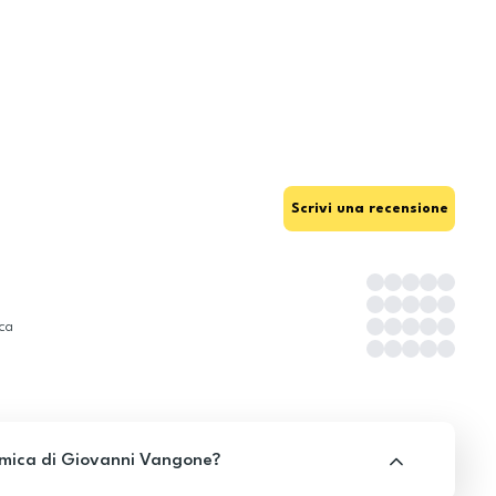
Scrivi una recensione
ica
mica di Giovanni Vangone?