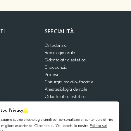
TI
SPECIALITÀ
Ortodonzia
Radiologia orale
Odontoiatria estetica
Endodonzia
Protesi
Chirurgia maxillo-facciale
Anestesiologia dentale
Odontoiatria estetica
Emergenze dentali
 tua Privacy
Odontoiatria generale
Odontoiatria pediatrica
lizziamo cookie e tecnologie simili per personalizzare i contenuti e offrire
Chirurgia orale
 migliore esperienza. Cliccando su 'Ok', accetti la nostra
Politica sui