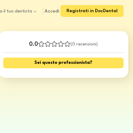
Registrati in DocDental
Accedi
a il tuo dentista
0.0
(
0 recensioni
)
Sei questo professionista?