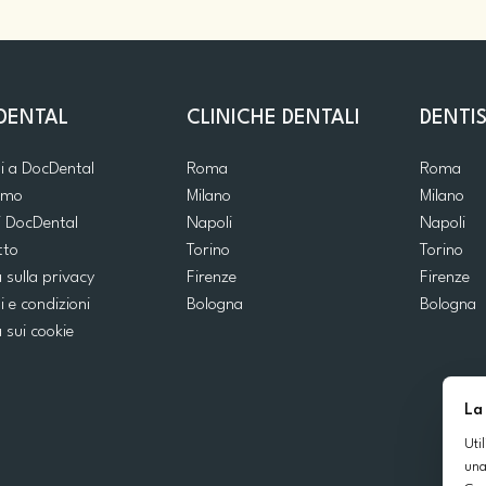
DENTAL
CLINICHE DENTALI
DENTIS
ti a DocDental
Roma
Roma
iamo
Milano
Milano
i DocDental
Napoli
Napoli
tto
Torino
Torino
a sulla privacy
Firenze
Firenze
i e condizioni
Bologna
Bologna
a sui cookie
La
Uti
una