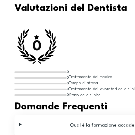
Valutazioni del Dentista
0
0
Trattamento del medico
0
Tempo di attesa
0
Trattamento dei lavoratori della clin
0
Stato della clinica
0
Domande Frequenti
Qual è la formazione accade