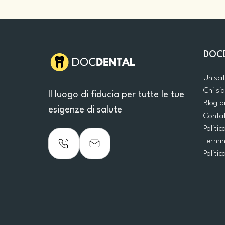
DOC
Unisci
Chi s
Il luogo di fiducia per tutte le tue
Blog d
esigenze di salute
Conta
Politic
Termin
Politic