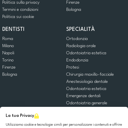
Politica sulla privacy
Firenze
Termini e condizioni
Bologna
Politica sui cookie
DENTISTI
SPECIALITÀ
Roma
Ortodonzia
Milano
Radiologia orale
Napoli
Odontoiatria estetica
Torino
Endodonzia
Firenze
Protesi
Bologna
Chirurgia maxillo-facciale
Anestesiologia dentale
Odontoiatria estetica
Emergenze dentali
Odontoiatria generale
Odontoiatria pediatrica
La tua Privacy
Chirurgia orale
Implantologia dentale
Utilizziamo cookie e tecnologie simili per personalizzare i contenuti e offrire