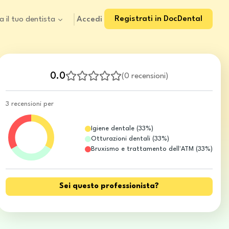
Registrati in DocDental
Accedi
a il tuo dentista
0.0
(
0 recensioni
)
3 recensioni per
Igiene dentale
(
33
%)
Otturazioni dentali
(
33
%)
Bruxismo e trattamento dell'ATM
(
33
%)
Sei questo professionista?