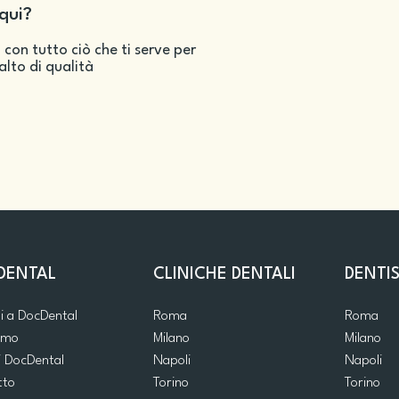
qui?
 con tutto ciò che ti serve per
salto di qualità
DENTAL
CLINICHE DENTALI
DENTIS
ti a DocDental
Roma
Roma
iamo
Milano
Milano
i DocDental
Napoli
Napoli
tto
Torino
Torino