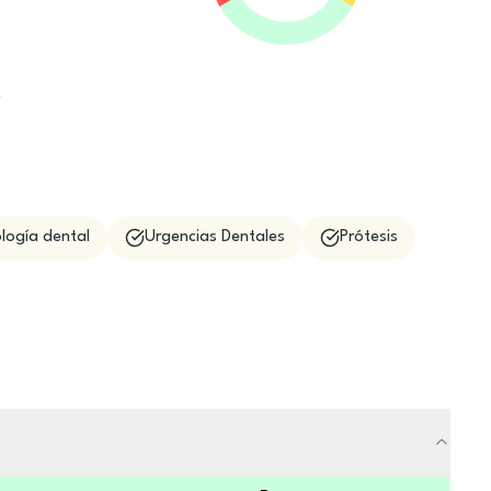
e
logía dental
Urgencias Dentales
Prótesis