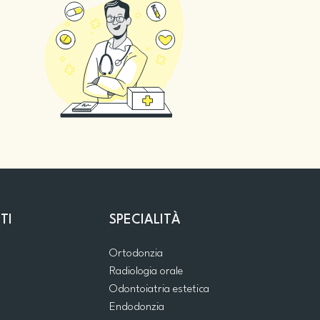
TI
SPECIALITÀ
Ortodonzia
Radiologia orale
Odontoiatria estetica
Endodonzia