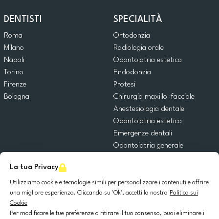
DENTISTI
SPECIALITÀ
Roma
Ortodonzia
Milano
Radiologia orale
Napoli
Odontoiatria estetica
Torino
Endodonzia
Firenze
Protesi
Bologna
Chirurgia maxillo-facciale
Anestesiologia dentale
Odontoiatria estetica
Emergenze dentali
Odontoiatria generale
Odontoiatria pediatrica
La tua Privacy
Chirurgia orale
Implantologia dentale
Utilizziamo cookie e tecnologie simili per personalizzare i contenuti e offrire
una migliore esperienza. Cliccando su 'Ok', accetti la nostra
Politica sui
Parodontologia
Cookie
Per modificare le tue preferenze o ritirare il tuo consenso, puoi eliminare i