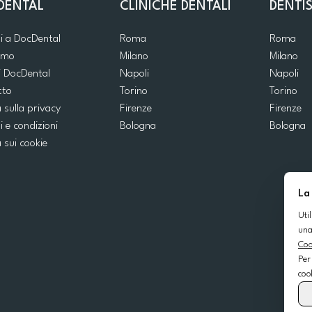
DENTAL
CLINICHE DENTALI
DENTIS
ti a DocDental
Roma
Roma
iamo
Milano
Milano
i DocDental
Napoli
Napoli
tto
Torino
Torino
a sulla privacy
Firenze
Firenze
i e condizioni
Bologna
Bologna
a sui cookie
La
Uti
una
Coo
Per
coo