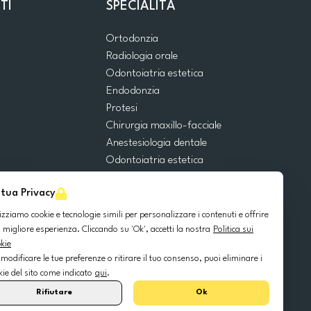
TI
SPECIALITÀ
Ortodonzia
Radiologia orale
Odontoiatria estetica
Endodonzia
Protesi
Chirurgia maxillo-facciale
Anestesiologia dentale
Odontoiatria estetica
Emergenze dentali
 tua Privacy
Odontoiatria generale
Odontoiatria pediatrica
lizziamo cookie e tecnologie simili per personalizzare i contenuti e offrire
Chirurgia orale
 migliore esperienza. Cliccando su 'Ok', accetti la nostra
Politica sui
kie
Implantologia dentale
 modificare le tue preferenze o ritirare il tuo consenso, puoi eliminare i
Parodontologia
kie del sito come indicato
qui
.
Rifiutare
Ok