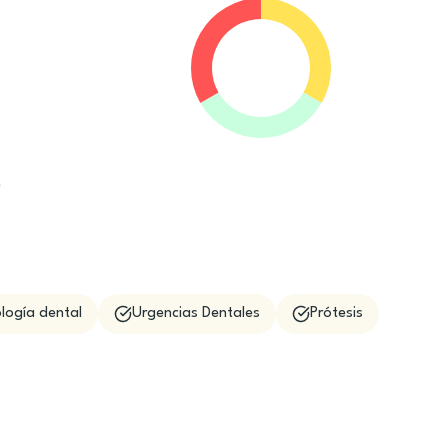
e
logía dental
Urgencias Dentales
Prótesis