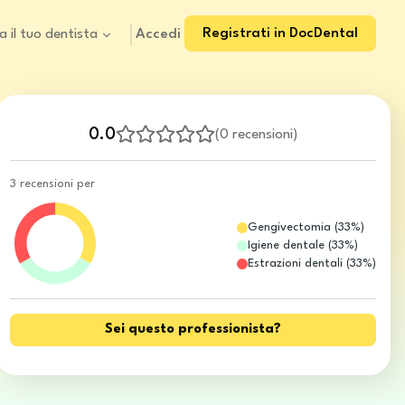
Registrati in DocDental
Accedi
a il tuo dentista
0.0
(
0 recensioni
)
3 recensioni per
Gengivectomia
(
33
%)
Igiene dentale
(
33
%)
Estrazioni dentali
(
33
%)
Sei questo professionista?