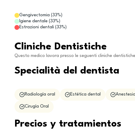
Gengivectomia
(
33
%)
Igiene dentale
(
33
%)
Estrazioni dentali
(
33
%)
Cliniche Dentistiche
Questo medico lavora presso le seguenti cliniche dentistich
Specialità del dentista
Radiología oral
Estética dental
Anestesio
Cirugía Oral
Precios y tratamientos