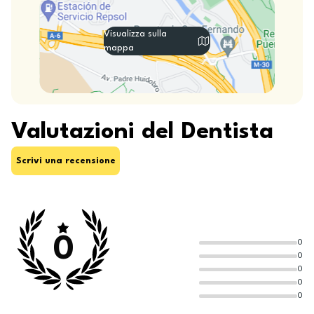
Visualizza sulla
mappa
Valutazioni del Dentista
Scrivi una recensione
0
0
0
0
0
0