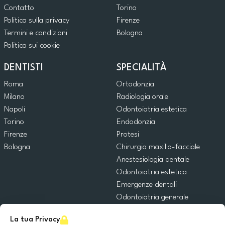
Contatto
Torino
Politica sulla privacy
Firenze
Termini e condizioni
Bologna
Politica sui cookie
DENTISTI
SPECIALITÀ
Roma
Ortodonzia
Milano
Radiologia orale
Napoli
Odontoiatria estetica
Torino
Endodonzia
Firenze
Protesi
Bologna
Chirurgia maxillo-facciale
Anestesiologia dentale
Odontoiatria estetica
Emergenze dentali
Odontoiatria generale
Odontoiatria pediatrica
La tua Privacy
Chirurgia orale