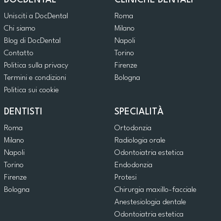
DOCDENTAL
CLINICHE DENTALI
Unisciti a DocDental
Roma
Chi siamo
Milano
Blog di DocDental
Napoli
Contatto
Torino
Politica sulla privacy
Firenze
Termini e condizioni
Bologna
Politica sui cookie
DENTISTI
SPECIALITÀ
Roma
Ortodonzia
Milano
Radiologia orale
Napoli
Odontoiatria estetica
Torino
Endodonzia
Firenze
Protesi
Bologna
Chirurgia maxillo-facciale
Anestesiologia dentale
Odontoiatria estetica