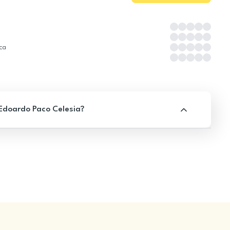
ica
 Edoardo Paco Celesia?