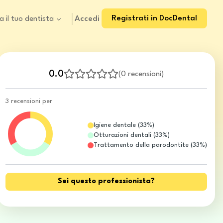
Registrati in DocDental
Accedi
a il tuo dentista
0.0
(
0 recensioni
)
3 recensioni per
Igiene dentale
(
33
%)
Otturazioni dentali
(
33
%)
Trattamento della parodontite
(
33
%)
Sei questo professionista?