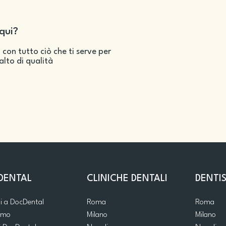
qui?
 con tutto ciò che ti serve per
salto di qualità
DENTAL
CLINICHE DENTALI
DENTIS
ti a DocDental
Roma
Roma
iamo
Milano
Milano