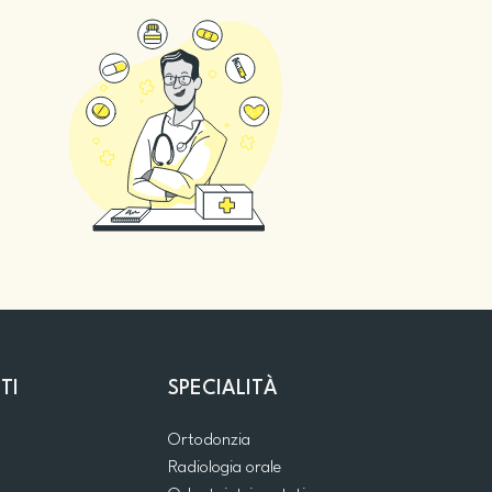
TI
SPECIALITÀ
Ortodonzia
Radiologia orale