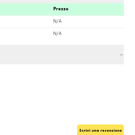
Prezzo
N/A
N/A
Scrivi una recensione