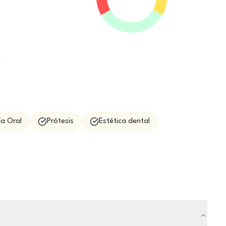
e
ía Oral
Prótesis
Estética dental