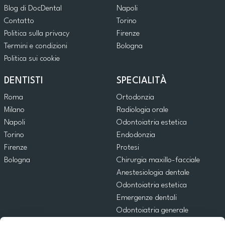
Blog di DocDental
Napoli
Contatto
Torino
Politica sulla privacy
Firenze
Termini e condizioni
Bologna
Politica sui cookie
DENTISTI
SPECIALITÀ
Roma
Ortodonzia
Milano
Radiologia orale
Napoli
Odontoiatria estetica
Torino
Endodonzia
Firenze
Protesi
Bologna
Chirurgia maxillo-facciale
Anestesiologia dentale
Odontoiatria estetica
Emergenze dentali
Odontoiatria generale
Odontoiatria pediatrica