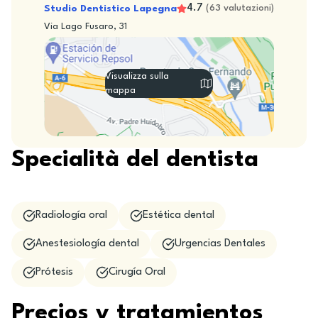
4.7
Studio Dentistico Lapegna
(
63
valutazioni
)
Via Lago Fusaro, 31
Visualizza sulla
mappa
Specialità del dentista
Radiología oral
Estética dental
Anestesiología dental
Urgencias Dentales
Prótesis
Cirugía Oral
Precios y tratamientos