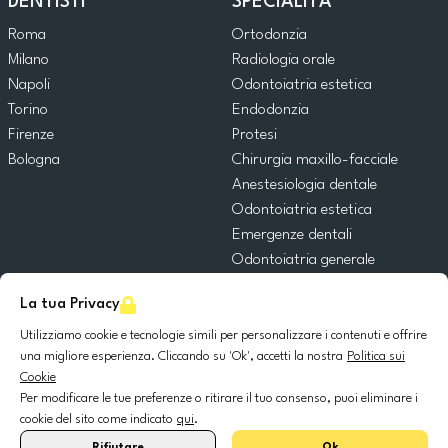
DENTISTI
SPECIALITÀ
Roma
Ortodonzia
Milano
Radiologia orale
Napoli
Odontoiatria estetica
Torino
Endodonzia
Firenze
Protesi
Bologna
Chirurgia maxillo-facciale
Anestesiologia dentale
Odontoiatria estetica
Emergenze dentali
Odontoiatria generale
Odontoiatria pediatrica
La tua Privacy
Chirurgia orale
Implantologia dentale
Utilizziamo cookie e tecnologie simili per personalizzare i contenuti e offrire
una migliore esperienza. Cliccando su 'Ok', accetti la nostra
Politica sui
Parodontologia
Cookie
Per modificare le tue preferenze o ritirare il tuo consenso, puoi eliminare i
© 2025 DocDental. Tutti i diritti riservati.
cookie del sito come indicato
qui
.
United
Portugal
Italia
France
España
Nederland
Deutschland
Polska
Rifiutare
Ok