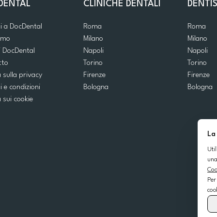
DENTAL
CLINICHE DENTALI
DENTIS
ti a DocDental
Roma
Roma
iamo
Milano
Milano
i DocDental
Napoli
Napoli
tto
Torino
Torino
a sulla privacy
Firenze
Firenze
i e condizioni
Bologna
Bologna
a sui cookie
La
Uti
una
Coo
Per
coo