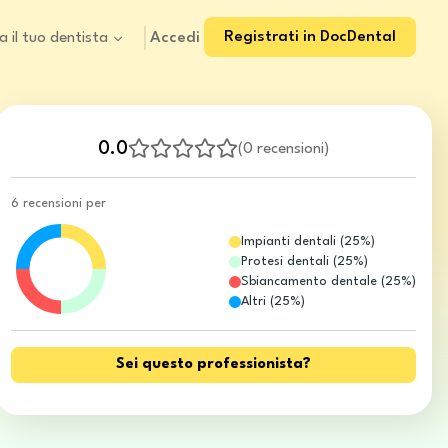
Registrati in DocDental
Accedi
a il tuo dentista
0.0
(
0 recensioni
)
6 recensioni per
Impianti dentali
(
25
%)
Protesi dentali
(
25
%)
Sbiancamento dentale
(
25
%)
Altri
(
25
%)
Sei questo professionista?