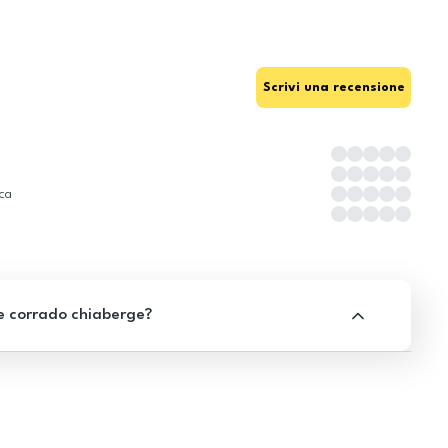
Scrivi una recensione
ica
e corrado chiaberge?