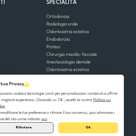
TI
SPECIALITÀ
Ortodonzia
Radiologia orale
Odontoiatria estetica
Endodonzia
Protesi
Chirurgia maxillo-facciale
Anestesiologia dentale
Odontoiatria estetica
Emergenze dentali
 tua Privacy
Odontoiatria generale
Odontoiatria pediatrica
lizziamo cookie e tecnologie simili per personalizzare i contenuti e offrire
Chirurgia orale
 migliore esperienza. Cliccando su 'Ok', accetti la nostra
Politica sui
kie
Implantologia dentale
 modificare le tue preferenze o ritirare il tuo consenso, puoi eliminare i
Parodontologia
kie del sito come indicato
qui
.
Rifiutare
Ok