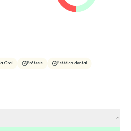
e
ía Oral
Prótesis
Estética dental