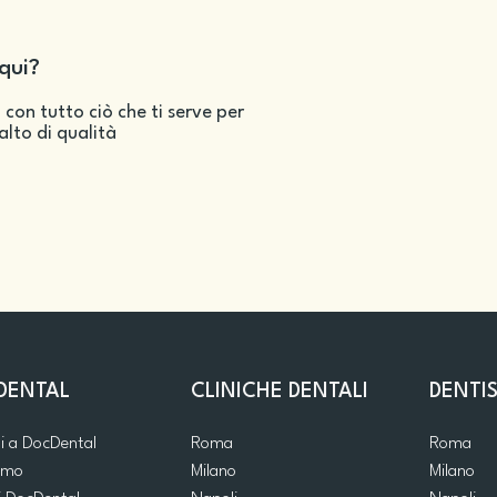
qui?
 con tutto ciò che ti serve per
salto di qualità
DENTAL
CLINICHE DENTALI
DENTIS
ti a DocDental
Roma
Roma
iamo
Milano
Milano