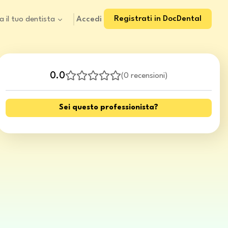
Registrati in DocDental
Accedi
a il tuo dentista
0.0
(
0 recensioni
)
Sei questo professionista?