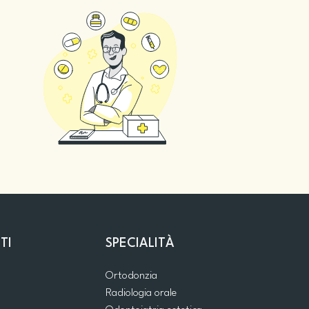
TI
SPECIALITÀ
Ortodonzia
Radiologia orale