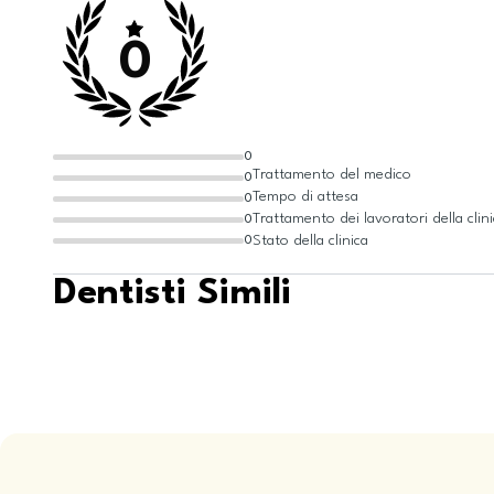
0
0
Trattamento del medico
0
Tempo di attesa
0
Trattamento dei lavoratori della clin
0
Stato della clinica
0
Dentisti Simili