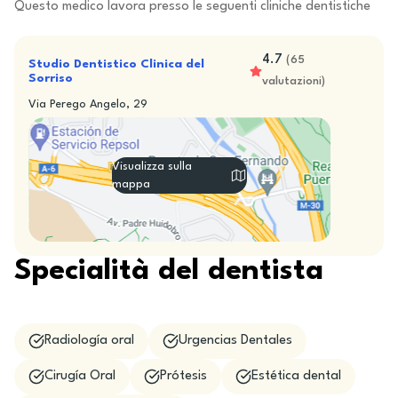
Questo medico lavora presso le seguenti cliniche dentistiche
4.7
(
65
Studio Dentistico Clinica del
Sorriso
valutazioni
)
Via Perego Angelo, 29
Visualizza sulla
mappa
Specialità del dentista
Radiología oral
Urgencias Dentales
Cirugía Oral
Prótesis
Estética dental