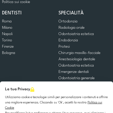
Politica sui cookie
DENTISTI
SPECIALITÀ
Roma
Ortodonzia
Milano
Radiologia orale
Napoli
Odontoiatria estetica
Torino
Endodonzia
Firenze
Protesi
Bologna
Chirurgia maxillo-facciale
Anestesiologia dentale
Odontoiatria estetica
Emergenze dentali
Odontoiatria generale
Odontoiatria pediatrica
La tua Privacy
Chirurgia orale
Implantologia dentale
Utilizziamo cookie e tecnologie simili per personalizzare i contenuti e offrire
una migliore esperienza. Cliccando su 'Ok', accetti la nostra
Politica sui
Parodontologia
Cookie