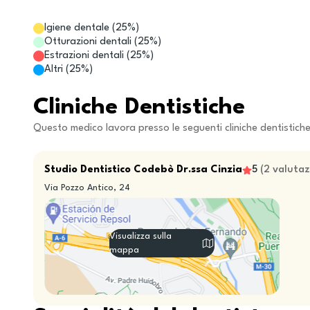
Igiene dentale
(
25
%)
Otturazioni dentali
(
25
%)
Estrazioni dentali
(
25
%)
Altri
(
25
%)
Cliniche Dentistiche
Questo medico lavora presso le seguenti cliniche dentistich
Studio Dentistico Codebò Dr.ssa Cinzia
5
(
2
valutaz
Via Pozzo Antico, 24
Visualizza sulla
mappa