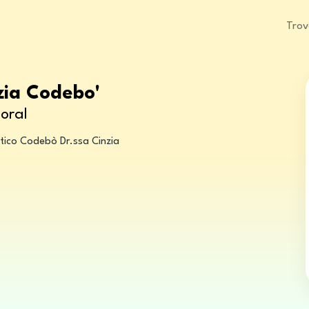
Trov
zia Codebo'
oral
stico Codebò Dr.ssa Cinzia