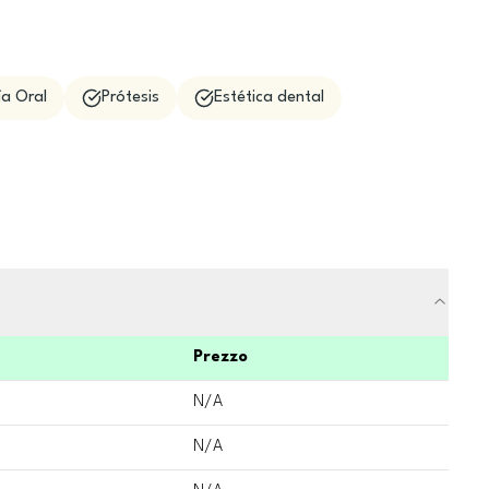
ía Oral
Prótesis
Estética dental
Prezzo
N/A
N/A