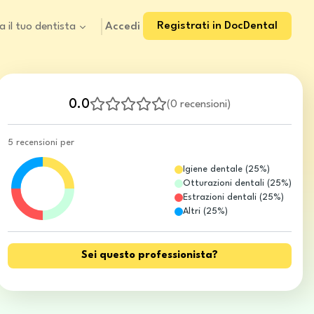
Registrati in DocDental
Accedi
a il tuo dentista
0.0
(
0 recensioni
)
5 recensioni per
Igiene dentale
(
25
%)
Otturazioni dentali
(
25
%)
Estrazioni dentali
(
25
%)
Altri
(
25
%)
Sei questo professionista?