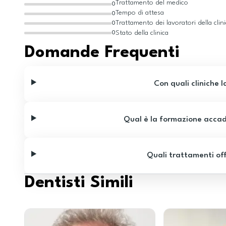
Trattamento del medico
0
Tempo di attesa
0
Trattamento dei lavoratori della clin
0
Stato della clinica
0
Domande Frequenti
Con quali cliniche l
Qual è la formazione accad
Quali trattamenti of
Dentisti Simili