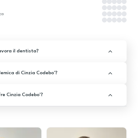
ica
avora il dentista?
emica di Cinzia Codebo'?
fre Cinzia Codebo'?