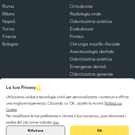
Roma
Ortodonzia
Milano
Radiologia orale
Napoli
Odontoiatria estetica
Torino
Endodonzia
Firenze
Protesi
Bologna
Chirurgia maxillo-facciale
Anestesiologia dentale
Odontoiatria estetica
Emergenze dentali
Odontoiatria generale
Odontoiatria pediatrica
La tua Privacy
Chirurgia orale
Implantologia dentale
Utilizziamo cookie e tecnologie simili per personalizzare i contenuti e offrire
una migliore esperienza. Cliccando su 'Ok', accetti la nostra
Politica sui
Parodontologia
Cookie
Per modificare le tue preferenze o ritirare il tuo consenso, puoi eliminare i
© 2025 DocDental. Tutti i diritti riservati.
cookie del sito come indicato
qui
.
United
Portugal
Italia
France
España
Nederland
Deutschland
Polska
Rifiutare
Ok
Kingdom