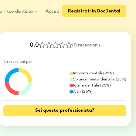
Registrati in DocDental
Accedi
a il tuo dentista
0.0
(
0 recensioni
)
5 recensioni per
Impianti dentali
(
25
%)
Sbiancamento dentale
(
25
%)
Igiene dentale
(
25
%)
Altri
(
25
%)
Sei questo professionista?