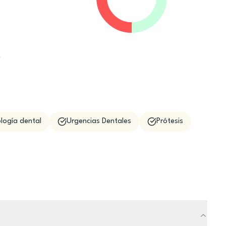
e
logía dental
Urgencias Dentales
Prótesis