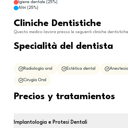
Igiene dentale
(
25
%)
Altri
(
25
%)
Cliniche Dentistiche
Questo medico lavora presso le seguenti cliniche dentistich
Specialità del dentista
Radiología oral
Estética dental
Anestesio
Cirugía Oral
Precios y tratamientos
Implantologia e Protesi Dentali