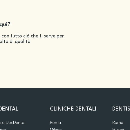
qui?
 con tutto ciò che ti serve per
salto di qualità
DENTAL
CLINICHE DENTALI
DENTIS
ti a DocDental
Roma
Roma