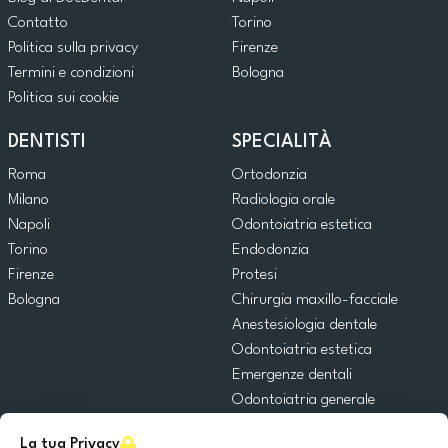
Contatto
Torino
Politica sulla privacy
Firenze
Termini e condizioni
Bologna
Politica sui cookie
DENTISTI
SPECIALITÀ
Roma
Ortodonzia
Milano
Radiologia orale
Napoli
Odontoiatria estetica
Torino
Endodonzia
Firenze
Protesi
Bologna
Chirurgia maxillo-facciale
Anestesiologia dentale
Odontoiatria estetica
Emergenze dentali
Odontoiatria generale
Odontoiatria pediatrica
La tua Privacy