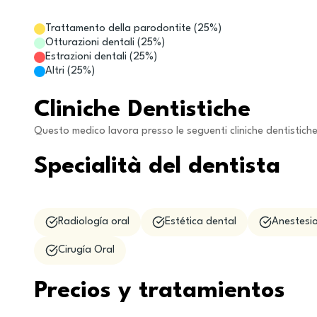
Trattamento della parodontite
(
25
%)
Otturazioni dentali
(
25
%)
Estrazioni dentali
(
25
%)
Altri
(
25
%)
Cliniche Dentistiche
Questo medico lavora presso le seguenti cliniche dentistich
Specialità del dentista
Radiología oral
Estética dental
Anestesio
Cirugía Oral
Precios y tratamientos