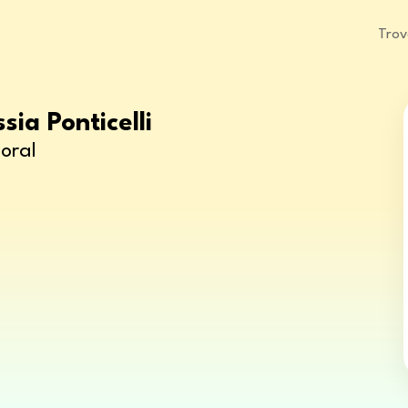
Trov
sia Ponticelli
oral