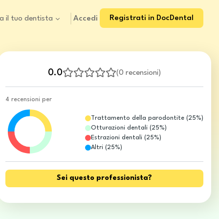
Registrati in DocDental
Accedi
a il tuo dentista
0.0
(
0 recensioni
)
4 recensioni per
Trattamento della parodontite
(
25
%)
Otturazioni dentali
(
25
%)
Estrazioni dentali
(
25
%)
Altri
(
25
%)
Sei questo professionista?