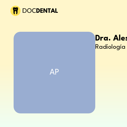
Dra. Ales
Radiología 
AP