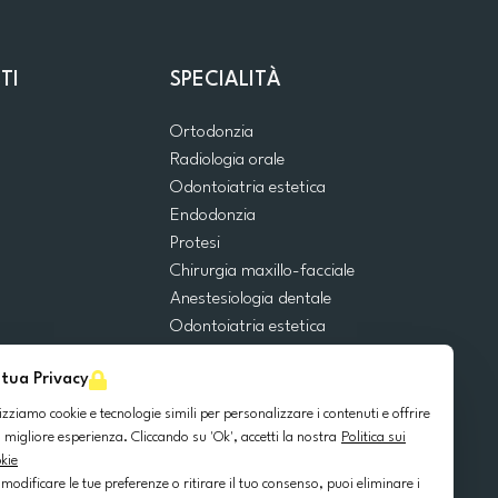
TI
SPECIALITÀ
Ortodonzia
Radiologia orale
Odontoiatria estetica
Endodonzia
Protesi
Chirurgia maxillo-facciale
Anestesiologia dentale
Odontoiatria estetica
Emergenze dentali
 tua Privacy
Odontoiatria generale
Odontoiatria pediatrica
lizziamo cookie e tecnologie simili per personalizzare i contenuti e offrire
Chirurgia orale
 migliore esperienza. Cliccando su 'Ok', accetti la nostra
Politica sui
kie
Implantologia dentale
 modificare le tue preferenze o ritirare il tuo consenso, puoi eliminare i
Parodontologia