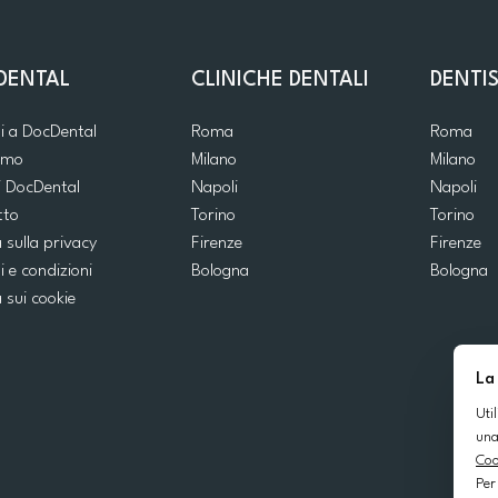
DENTAL
CLINICHE DENTALI
DENTIS
ti a DocDental
Roma
Roma
iamo
Milano
Milano
i DocDental
Napoli
Napoli
tto
Torino
Torino
a sulla privacy
Firenze
Firenze
i e condizioni
Bologna
Bologna
a sui cookie
La
Uti
una
Coo
Per