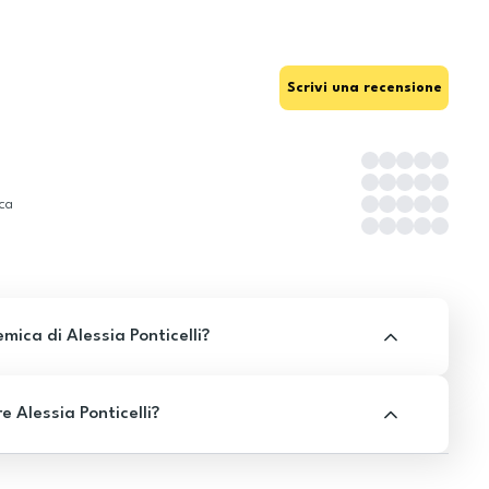
Scrivi una recensione
ica
ica di Alessia Ponticelli?
e Alessia Ponticelli?