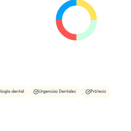
e
logía dental
Urgencias Dentales
Prótesis