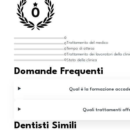
0
0
Trattamento del medico
0
Tempo di attesa
0
Trattamento dei lavoratori della clin
0
Stato della clinica
0
Domande Frequenti
Qual è la formazione accadem
Quali trattamenti offr
Dentisti Simili