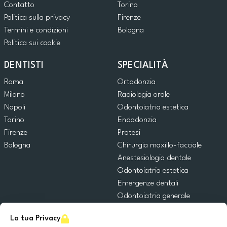
Contatto
Torino
Politica sulla privacy
Firenze
Termini e condizioni
Bologna
Politica sui cookie
DENTISTI
SPECIALITÀ
Roma
Ortodonzia
Milano
Radiologia orale
Napoli
Odontoiatria estetica
Torino
Endodonzia
Firenze
Protesi
Bologna
Chirurgia maxillo-facciale
Anestesiologia dentale
Odontoiatria estetica
Emergenze dentali
Odontoiatria generale
Odontoiatria pediatrica
La tua Privacy
Chirurgia orale